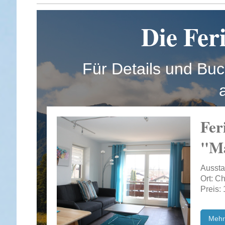
Die Fe
Für Details und Bu
F
"Ma
Aussta
Ort: C
Preis:
Mehr